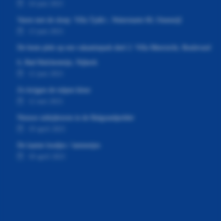
24 juni 2021
Varen met de sloep: Villa Tjalk+, Waterstaete 60, Ossenzijl
13 juni 2021
De beste plek op een vakantiepark deel 2: Villa Meerzicht, Boulevard
6, Bad Hulckesteijn, Nijkerk
12 juni 2021
Zo krijgen de tulpen kleur
12 mei 2021
Nieuwe uitkijktoren in de Balgzandpolder
19 april 2021
De laatste loodjes / lammetjes
18 april 2021