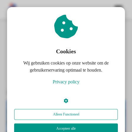
Home
Amersfoort - video's
ngen
 policy
Cookies
Amersfoort - video's
Wij gebruiken cookies op onze website om de
oneel
gebruikerservaring optimaal te houden.
onele
Privacy policy
s zijn
Berichten over Amersfoort - video's:
kelijk om
bsite te
ken. Ze
 gebruikt
Alleen Functioneel
asisfuncties
der deze
Accepteer alle